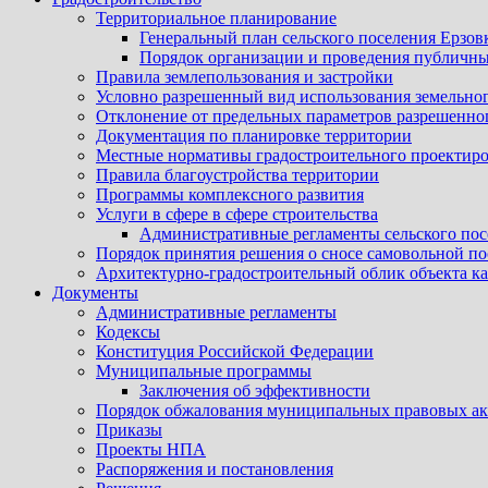
Территориальное планирование
Генеральный план сельского поселения Ерзов
Порядок организации и проведения публичны
Правила землепользования и застройки
Условно разрешенный вид использования земельного
Отклонение от предельных параметров разрешенног
Документация по планировке территории
Местные нормативы градостроительного проектир
Правила благоустройства территории
Программы комплексного развития
Услуги в сфере в сфере строительства
Административные регламенты сельского пос
Порядок принятия решения о сносе самовольной по
Архитектурно-градостроительный облик объекта ка
Документы
Административные регламенты
Кодексы
Конституция Российской Федерации
Муниципальные программы
Заключения об эффективности
Порядок обжалования муниципальных правовых акт
Приказы
Проекты НПА
Распоряжения и постановления