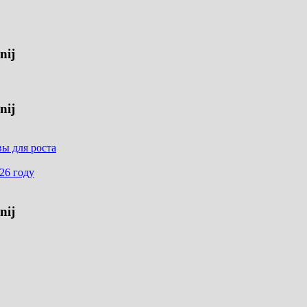
nij
nij
ы для роста
26 году
nij