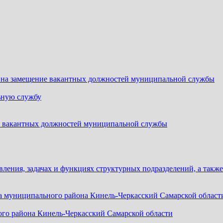
 на замещение вакантных должностей муниципальной службы
ьную службу
ие вакантных должностей муниципальной службы
вления, задачах и функциях структурных подразделений, а такж
ка муниципального района Кинель-Черкасский Самарской област
го района Кинель-Черкасский Самарской области