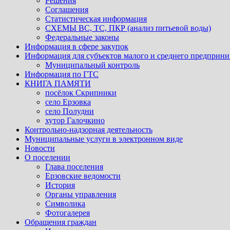
Решения
Соглашения
Статистическая информация
СХЕМЫ ВС, ТС, ПКР (анализ питьевой воды)
Федеральные законы
Информация в сфере закупок
Информация для субъектов малого и среднего предприни
Муниципальный контроль
Информация по ГТС
КНИГА ПАМЯТИ
посёлок Скрипники
село Ерзовка
село Полудни
хутор Галочкино
Контрольно-надзорная деятельность
Муниципальные услуги в электронном виде
Новости
О поселении
Глава поселения
Ерзовские ведомости
История
Органы управления
Символика
Фотогалерея
Обращения граждан