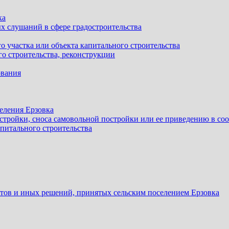
ка
х слушаний в сфере градостроительства
 участка или объекта капитального строительства
о строительства, реконструкции
ования
еления Ерзовка
стройки, сноса самовольной постройки или ее приведению в со
питального строительства
ов и иных решений, принятых сельским поселением Ерзовка