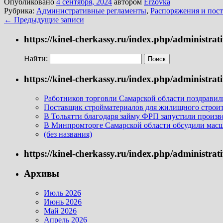
Опубликовано
4 сентября, 2024
автором
Erzovka
Рубрика:
Административные регламенты
,
Распоряжения и пос
←
Предыдущие записи
https://kinel-cherkassy.ru/index.php/administra
Найти:
https://kinel-cherkassy.ru/index.php/administra
Работников торговли Самарской области поздрави
Поставщик стройматериалов для жилищного строите
В Тольятти благодаря займу ФРП запустили произво
В Минпромторге Самарской области обсудили масш
(без названия)
https://kinel-cherkassy.ru/index.php/administra
Архивы
Июль 2026
Июнь 2026
Май 2026
Апрель 2026