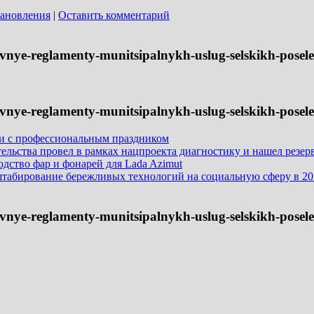
тановления
|
Оставить комментарий
tivnye-reglamenty-munitsipalnykh-uslug-selskikh-posele
tivnye-reglamenty-munitsipalnykh-uslug-selskikh-posele
ли с профессиональным праздником
льства провел в рамках нацпроекта диагностику и нашел резерв
дство фар и фонарей для Lada Azimut
табирование бережливых технологий на социальную сферу в 20
tivnye-reglamenty-munitsipalnykh-uslug-selskikh-posele