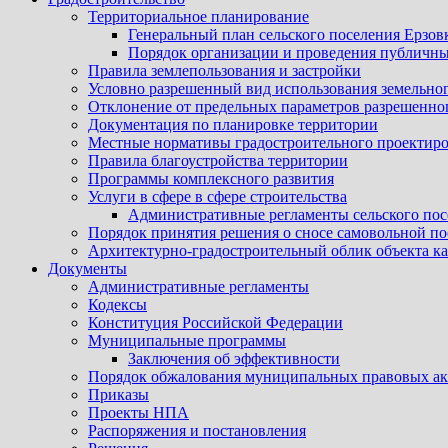
Территориальное планирование
Генеральный план сельского поселения Ерзов
Порядок организации и проведения публичны
Правила землепользования и застройки
Условно разрешенный вид использования земельного
Отклонение от предельных параметров разрешенног
Документация по планировке территории
Местные нормативы градостроительного проектир
Правила благоустройства территории
Программы комплексного развития
Услуги в сфере в сфере строительства
Административные регламенты сельского пос
Порядок принятия решения о сносе самовольной по
Архитектурно-градостроительный облик объекта ка
Документы
Административные регламенты
Кодексы
Конституция Российской Федерации
Муниципальные программы
Заключения об эффективности
Порядок обжалования муниципальных правовых акт
Приказы
Проекты НПА
Распоряжения и постановления