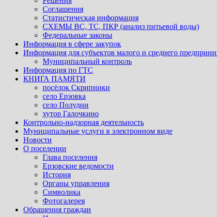
Решения
Соглашения
Статистическая информация
СХЕМЫ ВС, ТС, ПКР (анализ питьевой воды)
Федеральные законы
Информация в сфере закупок
Информация для субъектов малого и среднего предприни
Муниципальный контроль
Информация по ГТС
КНИГА ПАМЯТИ
посёлок Скрипники
село Ерзовка
село Полудни
хутор Галочкино
Контрольно-надзорная деятельность
Муниципальные услуги в электронном виде
Новости
О поселении
Глава поселения
Ерзовские ведомости
История
Органы управления
Символика
Фотогалерея
Обращения граждан