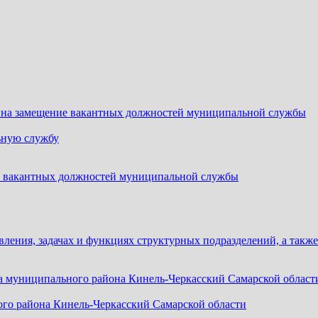
 на замещение вакантных должностей муниципальной службы
ьную службу
ие вакантных должностей муниципальной службы
вления, задачах и функциях структурных подразделений, а такж
ка муниципального района Кинель-Черкасский Самарской област
го района Кинель-Черкасский Самарской области