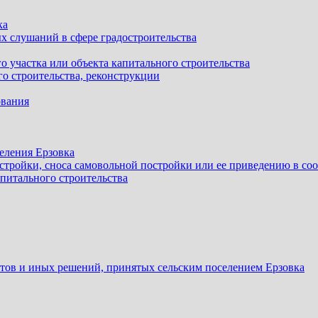
ка
х слушаний в сфере градостроительства
 участка или объекта капитального строительства
о строительства, реконструкции
ования
еления Ерзовка
стройки, сноса самовольной постройки или ее приведению в со
питального строительства
ов и иных решений, принятых сельским поселением Ерзовка