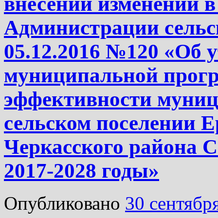
внесении изменений в
Администрации сельск
05.12.2016 №120 «Об 
муниципальной прог
эффективности муниц
сельском поселении Е
Черкасского района С
2017-2028 годы»
Опубликовано
30 сентябр