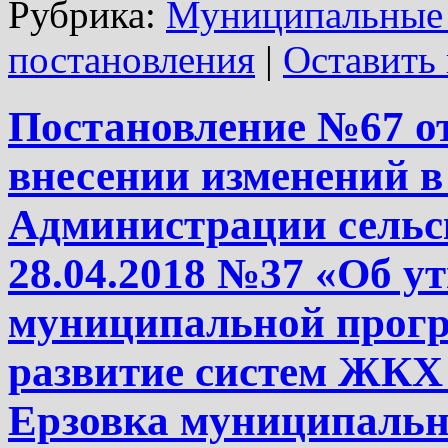
Рубрика:
Муниципальные
постановления
|
Оставить
Постановление №67 от
внесении изменений в
Администрации сельск
28.04.2018 №37 «Об у
муниципальной прог
развитие систем ЖКХ 
Ерзовка муниципальн